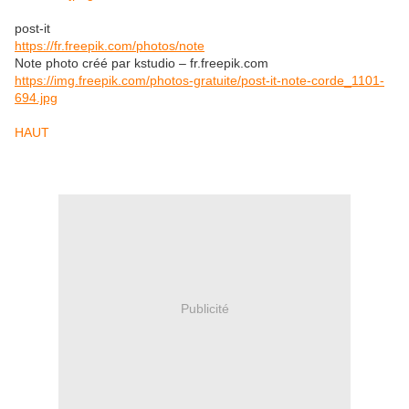
post-it
https://fr.freepik.com/photos/note
Note photo créé par kstudio – fr.freepik.com
https://img.freepik.com/photos-gratuite/post-it-note-corde_1101-
694.jpg
HAUT
Publicité