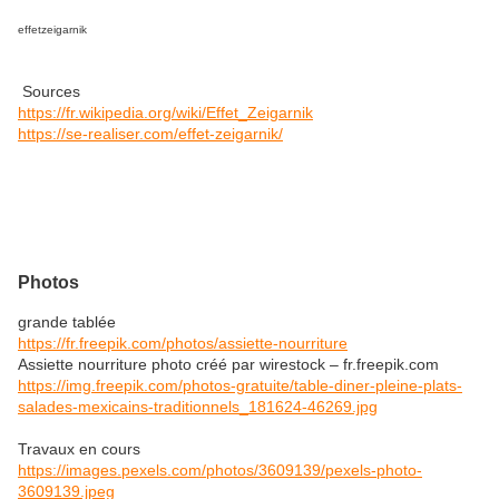
effetzeigarnik
Sources
https://fr.wikipedia.org/wiki/Effet_Zeigarnik
https://se-realiser.com/effet-zeigarnik/
Photos
grande tablée
https://fr.freepik.com/photos/assiette-nourriture
Assiette nourriture photo créé par wirestock – fr.freepik.com
https://img.freepik.com/photos-gratuite/table-diner-pleine-plats-
salades-mexicains-traditionnels_181624-46269.jpg
Travaux en cours
https://images.pexels.com/photos/3609139/pexels-photo-
3609139.jpeg