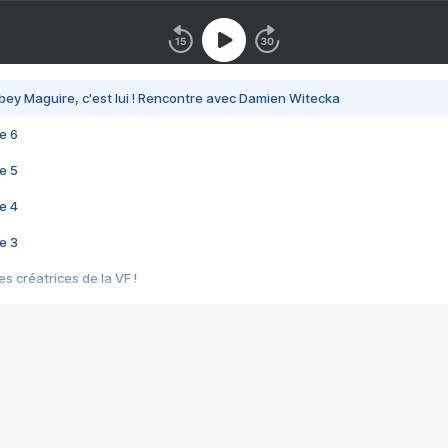
bey Maguire, c'est lui ! Rencontre avec Damien Witecka
e 6
e 5
e 4
e 3
s créatrices de la VF !
e 2
e 1
e Mektoub My Love arrive enfin ! Rencontre avec Shaïn Boumedine et Sal
i : après Toni en famille