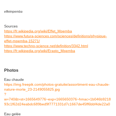
effetmpemba
Sources
https://fr.wikipedia.org/wiki/Effet_Mpemba
https://www.futura-sciences.com/sciences/definitions/physique-
effet-mpemba-15271/
https://www.techno-science.net/definition/3342.html
https://fr.wikipedia.org/wiki/Erasto_Mpemba
Photos
Eau chaude
https://img.freepik.com/photos-gratuite/assortiment-eau-chaude-
nature-morte_23-2149055825.jpg
?
w=740&t=st=1665649776~exp=1665650376~hmac=1b046b9218
93c1f62d24eabdc689bed9f7771331d7c1667de45ff6bbf4de22a0
Eau gelée