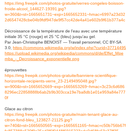
https://img.freepik.com/photos-gratuite/verres-congeles-boisson-
froide-alcool_144627-19391.jpg?
w=360&t=st=1665651731~exp=1665652331~hmac=6997a23d32
2d6547428cbe04b9fdf947de9f57cc42de4a41e602b9f61b377a4c
Décroissance de la température de l'eau avec une température
initiale 35 °C (rouge) et 25 °C (bleu) jusqu'au gel.
Par Jean-Christophe BENOIST — Travail personnel, CC BY-SA
3.0,
https://commons.wikimedia.org/w/index.php?curid=37714495
https://upload.wikimedia.org/wikipedia/commons/d/de/Effet_Mpe
mba_-_Decroissance_exponentielle.png
éprouvettes
https://img.freepik.com/photos-gratuite/banniere-scientifique-
horizontale-recipients-verre_23-2149495048.jpg?
w=900&t=st=1665652669~exp=1665653269~hmac=3c23c6d686
8296ec22858888b6ab2b9b303cca19e7ba8db1e01e959a84e777
0f
Glace au citron
https://img.freepik.com/photos-gratuite/main-tenant-glace-au-
citron-fond-bleu_123827-21125.jpg?
w=740&t=st=1665650565~exp=1665651165~hmac=c50b756b67f