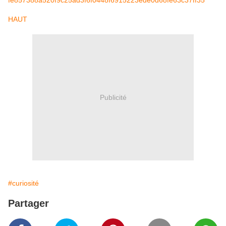
fe857388a520f9c25ad3f6f0448f6915223ede0d68fe63c37ff35
HAUT
Publicité
#curiosité
Partager