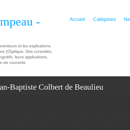
ampeau -
Accueil
Catégories
Ne
nventeurs et les explications.
ure (O)ptique. Des curiosités,
nitifs, leurs applications,
a vie courante.
Jean-Baptiste Colbert de Beaulieu