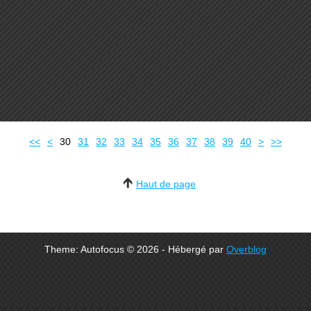
10
20
50
60
70
80
90
100
200
300
400
500
600
700
800
900
<<
<
30
31
32
33
34
35
36
37
38
39
40
>
>>
Haut de page
Theme: Autofocus © 2026 - Hébergé par
Overblog