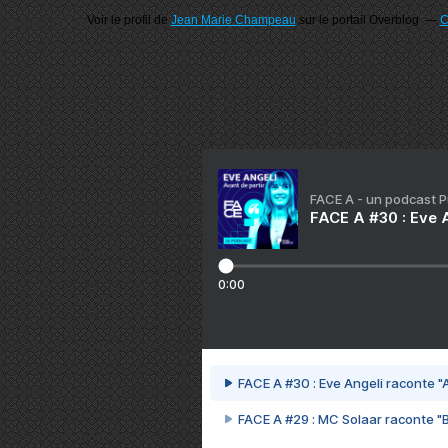
Voir le profil de
Jean Marie Champeau
sur le portail Overblog
C
FACE A - un podcast 
FACE A #30 : Eve A
0:00
FACE A #30 : Eve Angeli raconte "A
FACE A #29 : MC Solaar raconte "