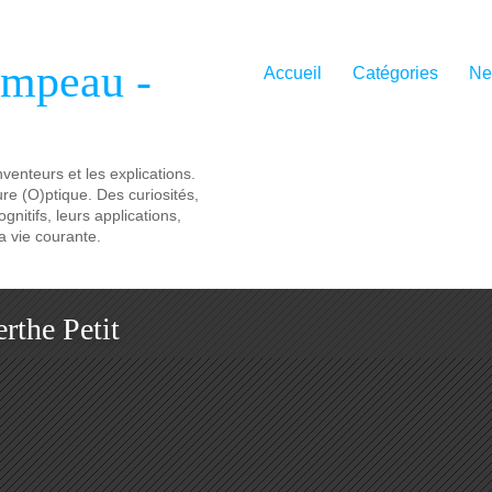
ampeau -
Accueil
Catégories
Ne
nventeurs et les explications.
ure (O)ptique. Des curiosités,
nitifs, leurs applications,
a vie courante.
erthe Petit