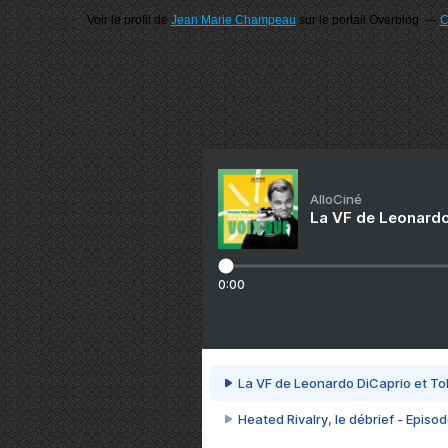
Voir le profil de
Jean Marie Champeau
sur le portail Overblog
C
AlloCiné
La VF de Leonardo
0:00
La VF de Leonardo DiCaprio et To
Heated Rivalry, le débrief - Episod